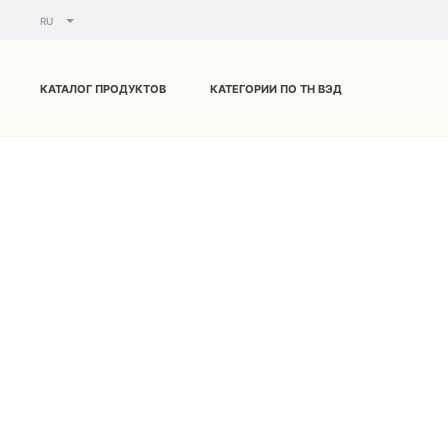
RU
Главная
Каталог
Одежда
Женская одежда
Пижамы
П
КАТАЛОГ ПРОДУКТОВ
КАТЕГОРИИ ПО ТН ВЭД