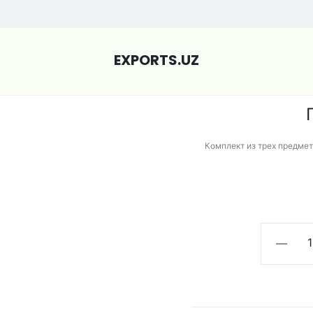
ижама женская
EXPORTS.UZ
Комплект из трех предмет
Количес
товара
Пижама
женская