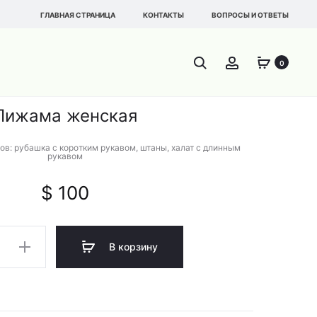
ГЛАВНАЯ СТРАНИЦА
КОНТАКТЫ
ВОПРОСЫ И ОТВЕТЫ
Product
ПИЖАМА
ПИЖАМА
Поиск
Account
0
ЖЕНСКАЯ
ЖЕНСКАЯ
navigatio
Пижама женская
ов: рубашка с коротким рукавом, штаны, халат с длинным
рукавом
$
100
тво
В корзину