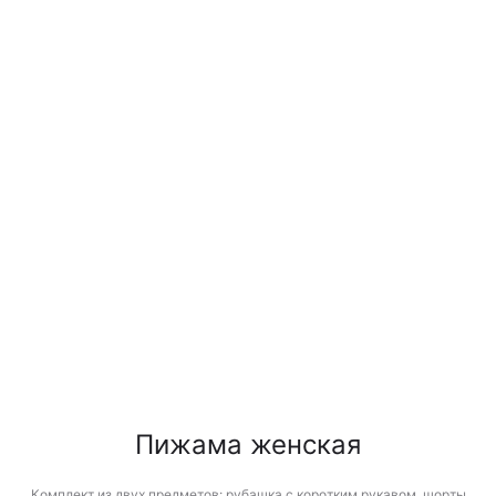
Пижама женская
Комплект из двух предметов: рубашка с коротким рукавом, шорты