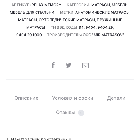
см
АРТИКУЛ:
RELAX MEMORY
КАТЕГОРИИ:
МАТРАСЫ
,
МЕБЕЛЬ
,
*
МЕБЕЛЬ ДЛЯ СПАЛЬНИ
МЕТКИ:
АНАТОМИЧЕСКИЕ МАТРАСЫ
,
30
МАТРАСЫ
,
ОРТОПЕДИЧЕСКИЕ МАТРАСЫ
,
ПРУЖИННЫЕ
см)
МАТРАСЫ
ТН ВЭД КОДЫ:
94
,
9404
,
9404.29
,
9404.29.1000
ПРОИЗВОДИТЕЛЬ:
ООО "MIR MATRASOV"
SHARE
Описание
Условия и сроки
Детали
Отзывы
0
1. Наматрасник пристеганный