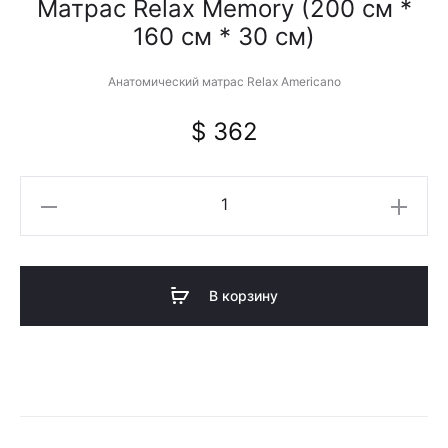
Матрас Relax Memory (200 см *
160 см * 30 см)
Анатомический матрас Relax Americano
$
362
Количество
товара
Матрас
Relax
В корзину
Memory
(200
см
*
160