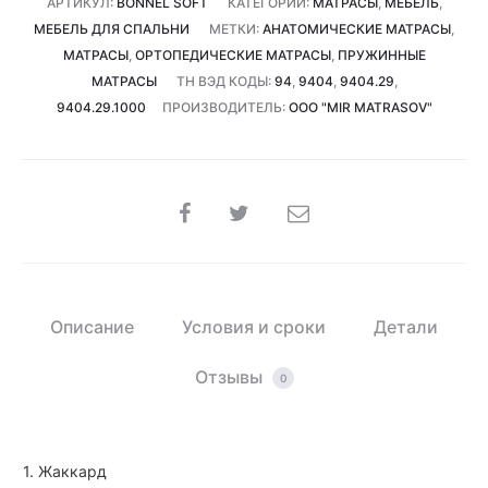
АРТИКУЛ:
BONNEL SOFT
КАТЕГОРИИ:
МАТРАСЫ
,
МЕБЕЛЬ
,
*
МЕБЕЛЬ ДЛЯ СПАЛЬНИ
МЕТКИ:
АНАТОМИЧЕСКИЕ МАТРАСЫ
,
23
МАТРАСЫ
,
ОРТОПЕДИЧЕСКИЕ МАТРАСЫ
,
ПРУЖИННЫЕ
см)
МАТРАСЫ
ТН ВЭД КОДЫ:
94
,
9404
,
9404.29
,
9404.29.1000
ПРОИЗВОДИТЕЛЬ:
ООО "MIR MATRASOV"
SHARE
Описание
Условия и сроки
Детали
Отзывы
0
1. Жаккард