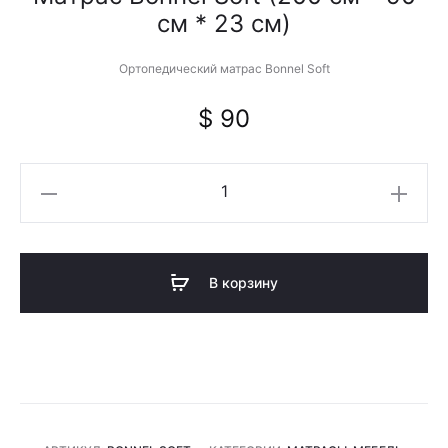
см * 23 см)
Ортопедический матрас Bonnel Soft
$
90
Количество
товара
Матрас
Bonnel
В корзину
Soft
(200
см
*
90
см