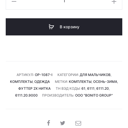
товара
Комплект
для
В корзину
мальчиков
(x85
шт)
АРТИКУЛ:
ОР-1087-I
КАТЕГОРИИ:
ДЛЯ МАЛЬЧИКОВ
,
КОМПЛЕКТЫ
,
ОДЕЖДА
МЕТКИ:
КОМПЛЕКТЫ
,
ОСЕНЬ-ЗИМА
,
ФУТТЕР 2Х НИТКА
ТН ВЭД КОДЫ:
61
,
6111
,
6111.20
,
6111.20.9000
ПРОИЗВОДИТЕЛЬ:
ООО "BONITO GROUP"
SHARE