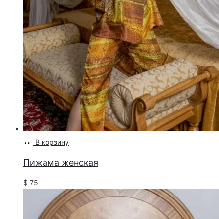
В корзину
Пижама женская
$
75