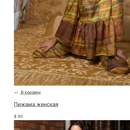
В корзину
Пижама женская
$
90